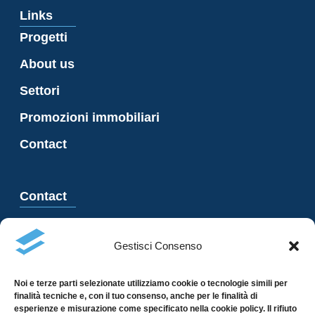
Links
Progetti
About us
Settori
Promozioni immobiliari
Contact
Contact
Via Besso 23, 6900 Lugano
Gestisci Consenso
+41 91 966 47 21
info@garzoni.com
Noi e terze parti selezionate utilizziamo cookie o tecnologie simili per
finalità tecniche e, con il tuo consenso, anche per le finalità di
esperienze e misurazione come specificato nella cookie policy. Il rifiuto