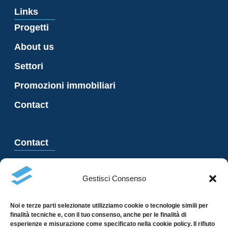
Links
Progetti
About us
Settori
Promozioni immobiliari
Contact
Contact
Via Besso 23, 6900 Lugano
Gestisci Consenso
+41 91 966 47 21
info@garzoni.com
Noi e terze parti selezionate utilizziamo cookie o tecnologie simili per
finalità tecniche e, con il tuo consenso, anche per le finalità di
esperienze e misurazione come specificato nella cookie policy. Il rifiuto