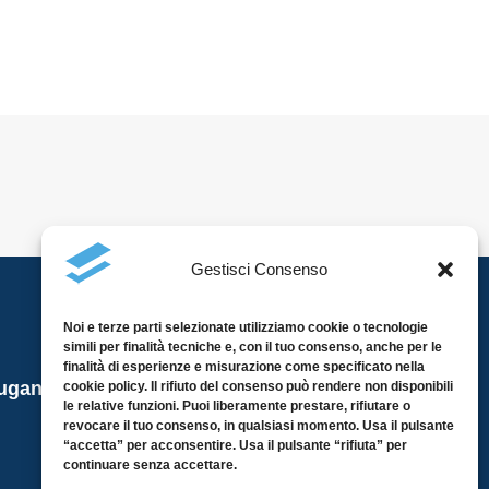
Gestisci Consenso
Noi e terze parti selezionate utilizziamo cookie o tecnologie
simili per finalità tecniche e, con il tuo consenso, anche per le
finalità di esperienze e misurazione come specificato nella
Lugano
cookie policy. Il rifiuto del consenso può rendere non disponibili
2026 Garzoni SA
le relative funzioni. Puoi liberamente prestare, rifiutare o
revocare il tuo consenso, in qualsiasi momento. Usa il pulsante
All rights reserved
“accetta” per acconsentire. Usa il pulsante “rifiuta” per
continuare senza accettare.
Privacy policy